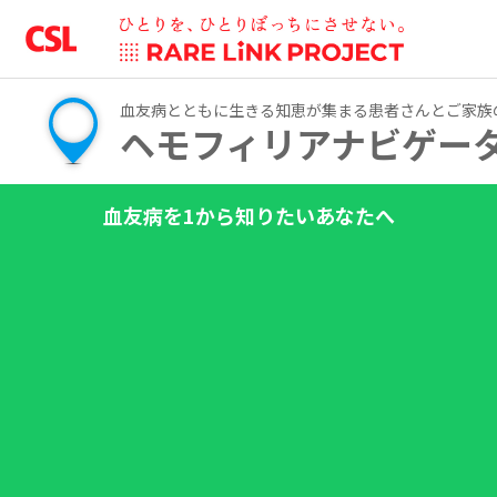
血友病とともに生きる知恵が集まる
患者さんとご家族
ヘモフィリアナビゲー
血友病を1から知りたいあなたへ
こんなときどうしてる？どうだった
患者さんのココロが
前向きになる心理学
なんでこんな気持ちになるの？
笑顔の未来を共に描こう
Draw Your Voice.
ライフステージに応じた
血友病のつきあい方