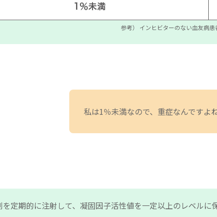
参考） インヒビターのない血友病患
私は1％未満なので、
重症なんですよ
剤を定期的に注射して、凝固因子活性値を一定以上のレベルに