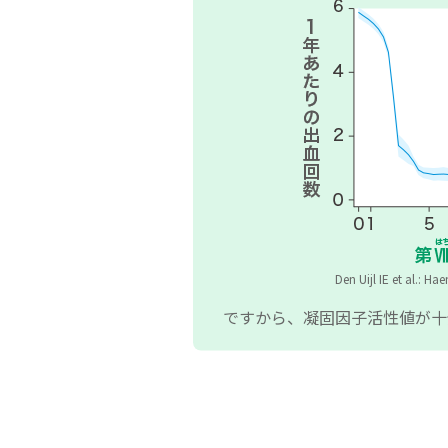
Den Uijl IE et al.:
ですから、凝固因子活性値が十