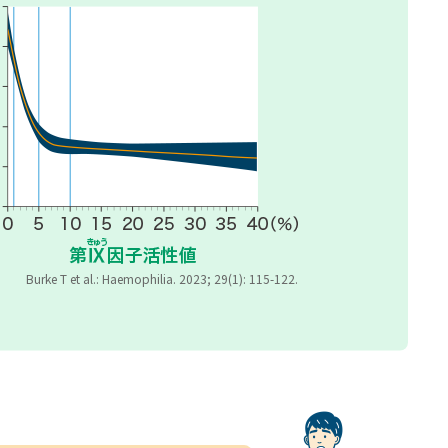
Burke T et al.: Haemophilia. 2023; 29(1): 115-122.