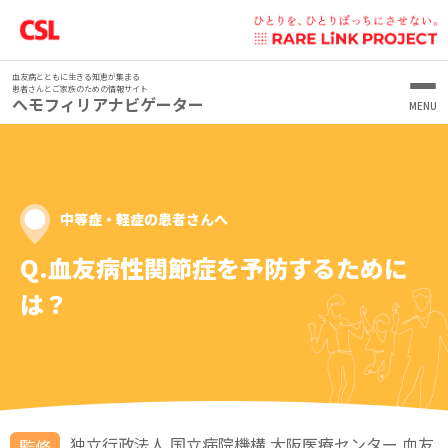
血友病とともに生きる知恵が集まる
患者さんとご家族のための情報サイト
ヘモフィリアナビゲーター
血友病を1から知りたいあなたへ
“あなたらしく”を実現するために
血友病を知ろう
ヘモフィリアランナーズ
血友病を生きるあなたとともに
血友病とは
血友病の治療について
いまからスタート！
こんなときどうしてる？どうだった
第1回 宮崎 開久さん
中等症・軽症の患者さんへ
CSLベーリングの医薬品をお使いの患者さんへ
シェアード・ディシジョン・メイキング
血友病患者さんの特徴
患者さんのココロが前向きになる心理学
出血時の対処
学校生活
（SDM）
なんでこんな気持ちになるの？
血友病の症状
血友病の治療（補充療法）
Q.血友病性関節症を予防するために
家族・人間関係
保育園／幼稚園にはどう伝えた？
笑顔の未来を共に描こう Draw Your Voice.
日常生活について
シェアード・ディシジョン・メイキングって？
患者さんの心のステージとは？
症状が慢性化したら
ライフステージに応じた
家庭で行う補充療法
治療について
小学校にはどう伝えた？
子ども／自分が病気とわかったとき、どう思った？
日常生活での注意
は？
医療者が主導する治療決定からシェアード・ディシジョ
ステージ1-1 病気の理解 病気を前向きに受け止めるために
血友病のつきあい方
検査と診断
インヒビター
ン・メイキングへ
日常生活・その他
中学校にはどう伝えた？
子どもが病気とわかったとき、配偶者の反応やサポート
病気や治療のことで疑問／不安があったときどうしてる？
スポーツについて
動画で見る
ステージ1-2 病気の理解 自己肯定感の高め方
乳児期 血友病について
は？
中等症・軽症の患者さんへ
家庭でできるエクササイズ
血友病患者さんの医療費助成制度について
どんなプロセスで進むの？
体育の授業・運動会はどうしてる？
実際に家庭で輸注してみて、どうだった？
やりたいスポーツはできている？そのために注意してるこ
旅行について
ステージ2-1 サポーターとの関係構築 自分の気持ちをうま
幼児期～小学生 血友病治療で目指す未来
血友病の出血部位
Myパートナーのご紹介
子ども（男の子）に病気のことをどう伝えた？
とは？
スクワット
血友病保因者さんとそのご家族の方へ
血友病患者さんのための輸注アプリ
シェアード・ディシジョン・メイキングを行うための準備
学校生活で困ったことはある？
自己輸注を始めたときは、どうだった？
中等症・軽症の患者さんへ 今、
く相手に伝えるスキル
思春期 血友病と共に描く未来
出血時の対処
血友病治療のゴール
保因者について知ろう
“ユチュウ部マネージャー”
周囲に病気のことを話している？
旅行はどうしてる？そのために注意していることは？
中等症・軽症の患者さんが危ない
ブリッジ
いまのあなたの状況をまとめて、医師と話す準備をしてみ
高校にはどう伝えた？
輸注において、配偶者のサポートは得られている？
ステージ2-2 サポーターとの関係構築 生活習慣のマネジメ
青年期 血友病治療について再確認
血液凝固因子について
年齢や生活に合わせた定期補充療法
血友病治療の復習
凝固因子活性値を知っておこう
保因者と出血
ましょう
よくある質問
交際相手に病気のことをどう伝えた？
生活するうえで疑問／不安があったときどうしてる？
ント
Q.中等症・軽症での出血リスクは？
膝のマッスルセッティング
独立行政法人 国立病院機構 大阪医療センター 血友
監修