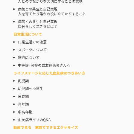
人とのつながりを大切にすることの意味
病気との共生と自己実現
人を育てたり誰かの役に立てたりすること
病気との共生と自己実現
自分らしく生きるとは？
日常生活について
日常生活での注意
スポーツについて
旅行について
中等症·軽症の血友病患者さんへ
ライフステージに応じた⾎友病のつきあい⽅
乳児期
幼児期～小学生
思春期
青年期
中高年期
血友病ライフのQ&A
動画で見る 家庭でできるエクササイズ