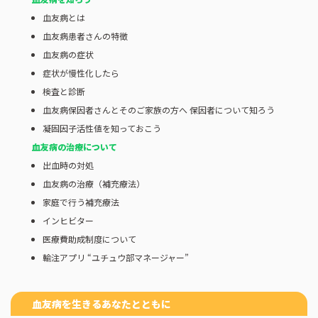
血友病とは
血友病患者さんの特徴
血友病の症状
症状が慢性化したら
検査と診断
血友病保因者さんとそのご家族の方へ 保因者について知ろう
凝固因子活性値を知っておこう
血友病の治療について
出血時の対処
血友病の治療（補充療法）
家庭で行う補充療法
インヒビター
医療費助成制度について
輸注アプリ “ユチュウ部マネージャー”
血友病を生きるあなたとともに