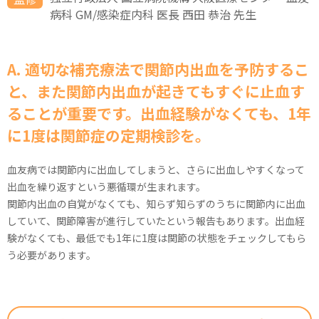
就職するとき心配なことは？
病気や治療に関する情報は、どう収集している？
中高年期 血友病とエイジング
定期補充療法について
成長や生活に合わせた治療法の見直し
定期補充療法の復習
定期補充療法を見直そう
妊娠・出産時のリスクと備え
病科 GM/感染症内科 医長 西田 恭治 先生
すぐに役立つ！シェアード・ディシジョン・メイキング
病気のことで、親子で喧嘩になったことはありますか？
（保因者として）子どもを産むとき、どうだった？
ステージ3-1 病気のコントロールと達成感 マイナス思考か
Q.どのような出血が起こりやすいですか？
腕の曲げ伸ばし運動
大学にはどう伝えた？
Tips
血友病ライフのQ&A
ら抜け出すためのテクニック
暮らしのヒント（成長に合わせた工夫）
かかりつけ歯科医をつくろう
関節評価とリハビリテーション
整形外科とリハビリテーション
血友病とエイジングケア
現在の血友病治療環境を知ろう
病気のことで落ち込んだ時はある？それを、どう乗り越え
将来について、心配に思うことは？（お子さんの成長や、
Q.血友病性関節症を予防するためには？
足を踏み出す運動
あなたは独りではありません。多くの人が
てきた？
自身の進路など）
ステージ3-2 病気のコントロールと達成感 小さな成功を積
暮らしのヒント（医療費助成制度）
家庭療法を始めよう
生活の振り返り
かかりつけ医（ホームドクター）をつくろう
関節の評価と身体の動かし方
「保因者健診」に行こう
Q.日常生活で気をつけることは？
膝のばし足あげ運動
あなたの周りにいて、つながり、支えてくれます
A. 適切な補充療法で関節内出血を予防するこ
み重ねて新しい行動を身に付ける方法
血友病Bならではの困りごとは？
血友病サポートチーム
自己注射を始めよう
血友病サポートチーム
暮らしのヒント（仕事・結婚）
今から始める定期補充療法
保因者健診を受けるためには
血友病サポートチーム
と、また関節内出血が起きてもすぐに止血す
ステージ4-1 社会への適応 日々のストレスに対処する方法
治療の進歩で、患者さんも長く生きられるようになっていま
スポーツを始めよう
暮らしのヒント（医療費助成制度）
暮らしのヒント（訪問看護）
保因者かどうかを調べるには
ることが重要です。出血経験がなくても、1年
すが、そのことによる心配ごとはありますか？
ステージ4-2 社会への適応 成長に向けてチャレンジするコ
整形外科とリハビリテーション
血友病サポートチーム
暮らしのヒント（チーム医療）
こんなときどうする？
ツについて
に1度は関節症の定期検診を。
留学してみてどうだった？
血友病サポートチーム
暮らしのヒント（歯の健康）
ステージ4-3 社会への適応 人とのつながりを大切にするこ
働く上で、大変に思っていることは？
血友病サポートチーム
との意味
血友病では関節内に出血してしまうと、さらに出血しやすくなって
ステージ5-1 病気との共生と自己実現 人を育てたり誰かの
出血を繰り返すという悪循環が生まれます。
役に立てたりすること
関節内出血の自覚がなくても、知らず知らずのうちに関節内に出血
していて、関節障害が進行していたという報告もあります。出血経
ステージ5-2 病気との共生と自己実現 自分らしく生きるに
験がなくても、最低でも1年に1度は関節の状態をチェックしてもら
は
う必要があります。