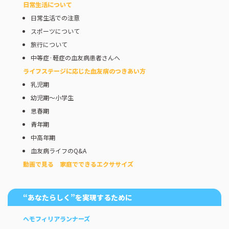
日常生活について
日常生活での注意
スポーツについて
旅行について
中等症·軽症の血友病患者さんへ
ライフステージに応じた⾎友病のつきあい⽅
乳児期
幼児期～小学生
思春期
青年期
中高年期
血友病ライフのQ&A
動画で見る 家庭でできるエクササイズ
“あなたらしく”を実現するために
ヘモフィリアランナーズ