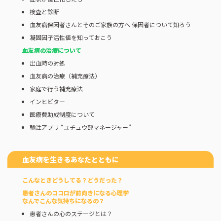
検査と診断
血友病保因者さんとそのご家族の方へ 保因者について知ろう
凝固因子活性値を知っておこう
血友病の治療について
出血時の対処
血友病の治療（補充療法）
家庭で行う補充療法
インヒビター
医療費助成制度について
輸注アプリ “ユチュウ部マネージャー”
血友病を生きるあなたとともに
こんなときどうしてる？どうだった？
患者さんのココロが前向きになる心理学
なんでこんな気持ちになるの？
患者さんの心のステージとは？