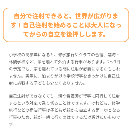
就職するとき心配なことは？
病気や治療に関する情報は、どう収集している？
中高年期 血友病とエイジング
定期補充療法について
成長や生活に合わせた治療法の見直し
定期補充療法の復習
定期補充療法を見直そう
妊娠・出産時のリスクと備え
すぐに役立つ！シェアード・ディシジョン・メイキング
病気のことで、親子で喧嘩になったことはありますか？
（保因者として）子どもを産むとき、どうだった？
ステージ3-1 病気のコントロールと達成感 マイナス思考か
Q.どのような出血が起こりやすいですか？
腕の曲げ伸ばし運動
大学にはどう伝えた？
Tips
血友病ライフのQ&A
ら抜け出すためのテクニック
暮らしのヒント（成長に合わせた工夫）
かかりつけ歯科医をつくろう
関節評価とリハビリテーション
整形外科とリハビリテーション
血友病とエイジングケア
現在の血友病治療環境を知ろう
自分で注射できると、世界が広がりま
病気のことで落ち込んだ時はある？それを、どう乗り越え
将来について、心配に思うことは？（お子さんの成長や、
Q.血友病性関節症を予防するためには？
足を踏み出す運動
あなたは独りではありません。多くの人が
てきた？
自身の進路など）
ステージ3-2 病気のコントロールと達成感 小さな成功を積
暮らしのヒント（医療費助成制度）
家庭療法を始めよう
生活の振り返り
かかりつけ医（ホームドクター）をつくろう
関節の評価と身体の動かし方
「保因者健診」に行こう
す！自己注射を始めることは大人になっ
Q.日常生活で気をつけることは？
膝のばし足あげ運動
あなたの周りにいて、つながり、支えてくれます
み重ねて新しい行動を身に付ける方法
血友病Bならではの困りごとは？
血友病サポートチーム
自己注射を始めよう
血友病サポートチーム
暮らしのヒント（仕事・結婚）
今から始める定期補充療法
保因者健診を受けるためには
てからの自立を後押しします。
血友病サポートチーム
ステージ4-1 社会への適応 日々のストレスに対処する方法
治療の進歩で、患者さんも長く生きられるようになっていま
スポーツを始めよう
暮らしのヒント（医療費助成制度）
暮らしのヒント（訪問看護）
保因者かどうかを調べるには
すが、そのことによる心配ごとはありますか？
ステージ4-2 社会への適応 成長に向けてチャレンジするコ
整形外科とリハビリテーション
血友病サポートチーム
暮らしのヒント（チーム医療）
こんなときどうする？
ツについて
小学校の高学年になると、修学旅行やクラブの合宿、臨海・
留学してみてどうだった？
血友病サポートチーム
暮らしのヒント（歯の健康）
林間学校など、家を離れて外泊する行事があります。2～3日
ステージ4-3 社会への適応 人とのつながりを大切にするこ
働く上で、大変に思っていることは？
血友病サポートチーム
との意味
の予定でも、家を離れている間に注射が必要になるかもしれ
ません。実際に、泊まりがけの学校行事をきっかけに自己注
ステージ5-1 病気との共生と自己実現 人を育てたり誰かの
射に挑戦する子どもも少なくありません。
役に立てたりすること
ステージ5-2 病気との共生と自己実現 自分らしく生きるに
自己注射ができなくても、親や看護師が行事に同行して注射
は
するという対応で乗り切ることはできます。けれども、修学
旅行などの宿泊行事は子どもが親から自立する第一歩となる
行事のため、親が一緒に行くのはできるだけ避けたいもので
す。