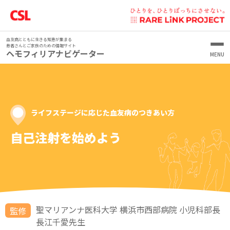
血友病とともに生きる知恵が集まる
患者さんとご家族のための情報サイト
ヘモフィリアナビゲーター
血友病を1から知りたいあなたへ
“あなたらしく”を実現するために
血友病を知ろう
ヘモフィリアランナーズ
血友病を生きるあなたとともに
血友病とは
血友病の治療について
いまからスタート！
こんなときどうしてる？どうだった
第1回 宮崎 開久さん
ライフステージに応じた⾎友病のつきあい⽅
CSLベーリングの医薬品をお使いの患者さんへ
シェアード・ディシジョン・メイキング
血友病患者さんの特徴
患者さんのココロが前向きになる心理学
出血時の対処
学校生活
（SDM）
なんでこんな気持ちになるの？
血友病の症状
血友病の治療（補充療法）
自己注射を始めよう
家族・人間関係
保育園／幼稚園にはどう伝えた？
笑顔の未来を共に描こう Draw Your Voice.
日常生活について
シェアード・ディシジョン・メイキングって？
患者さんの心のステージとは？
症状が慢性化したら
ライフステージに応じた
家庭で行う補充療法
治療について
小学校にはどう伝えた？
子ども／自分が病気とわかったとき、どう思った？
日常生活での注意
医療者が主導する治療決定からシェアード・ディシジョ
ステージ1-1 病気の理解 病気を前向きに受け止めるために
血友病のつきあい方
検査と診断
インヒビター
ン・メイキングへ
日常生活・その他
中学校にはどう伝えた？
子どもが病気とわかったとき、配偶者の反応やサポート
病気や治療のことで疑問／不安があったときどうしてる？
スポーツについて
動画で見る
ステージ1-2 病気の理解 自己肯定感の高め方
乳児期 血友病について
は？
中等症・軽症の患者さんへ
家庭でできるエクササイズ
血友病患者さんの医療費助成制度について
どんなプロセスで進むの？
体育の授業・運動会はどうしてる？
実際に家庭で輸注してみて、どうだった？
やりたいスポーツはできている？そのために注意してるこ
旅行について
ステージ2-1 サポーターとの関係構築 自分の気持ちをうま
幼児期～小学生 血友病治療で目指す未来
血友病の出血部位
Myパートナーのご紹介
子ども（男の子）に病気のことをどう伝えた？
とは？
スクワット
血友病保因者さんとそのご家族の方へ
血友病患者さんのための輸注アプリ
シェアード・ディシジョン・メイキングを行うための準備
学校生活で困ったことはある？
自己輸注を始めたときは、どうだった？
中等症・軽症の患者さんへ 今、
く相手に伝えるスキル
思春期 血友病と共に描く未来
出血時の対処
血友病治療のゴール
保因者について知ろう
“ユチュウ部マネージャー”
聖マリアンナ医科大学 横浜市西部病院 小児科部長
周囲に病気のことを話している？
旅行はどうしてる？そのために注意していることは？
監修
中等症・軽症の患者さんが危ない
ブリッジ
いまのあなたの状況をまとめて、医師と話す準備をしてみ
高校にはどう伝えた？
輸注において、配偶者のサポートは得られている？
ステージ2-2 サポーターとの関係構築 生活習慣のマネジメ
青年期 血友病治療について再確認
血液凝固因子について
年齢や生活に合わせた定期補充療法
血友病治療の復習
長江千愛先生
凝固因子活性値を知っておこう
保因者と出血
ましょう
よくある質問
交際相手に病気のことをどう伝えた？
生活するうえで疑問／不安があったときどうしてる？
ント
Q.中等症・軽症での出血リスクは？
膝のマッスルセッティング