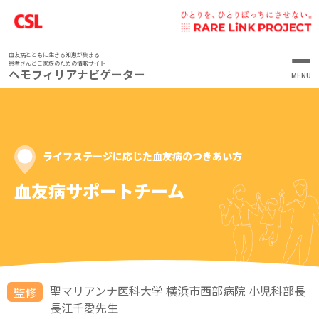
血友病とともに生きる知恵が集まる
患者さんとご家族のための情報サイト
ヘモフィリアナビゲーター
血友病を1から知りたいあなたへ
“あなたらしく”を実現するために
血友病を知ろう
ヘモフィリアランナーズ
血友病を生きるあなたとともに
血友病とは
血友病の治療について
いまからスタート！
こんなときどうしてる？どうだった
第1回 宮崎 開久さん
ライフステージに応じた⾎友病のつきあい⽅
CSLベーリングの医薬品をお使いの患者さんへ
シェアード・ディシジョン・メイキング
血友病患者さんの特徴
患者さんのココロが前向きになる心理学
出血時の対処
学校生活
（SDM）
なんでこんな気持ちになるの？
血友病の症状
血友病の治療（補充療法）
血友病サポートチーム
家族・人間関係
保育園／幼稚園にはどう伝えた？
笑顔の未来を共に描こう Draw Your Voice.
日常生活について
シェアード・ディシジョン・メイキングって？
患者さんの心のステージとは？
症状が慢性化したら
ライフステージに応じた
家庭で行う補充療法
治療について
小学校にはどう伝えた？
子ども／自分が病気とわかったとき、どう思った？
日常生活での注意
医療者が主導する治療決定からシェアード・ディシジョ
ステージ1-1 病気の理解 病気を前向きに受け止めるために
血友病のつきあい方
検査と診断
インヒビター
ン・メイキングへ
日常生活・その他
中学校にはどう伝えた？
子どもが病気とわかったとき、配偶者の反応やサポート
病気や治療のことで疑問／不安があったときどうしてる？
スポーツについて
動画で見る
ステージ1-2 病気の理解 自己肯定感の高め方
乳児期 血友病について
は？
中等症・軽症の患者さんへ
家庭でできるエクササイズ
血友病患者さんの医療費助成制度について
どんなプロセスで進むの？
体育の授業・運動会はどうしてる？
実際に家庭で輸注してみて、どうだった？
やりたいスポーツはできている？そのために注意してるこ
旅行について
ステージ2-1 サポーターとの関係構築 自分の気持ちをうま
幼児期～小学生 血友病治療で目指す未来
血友病の出血部位
Myパートナーのご紹介
子ども（男の子）に病気のことをどう伝えた？
とは？
スクワット
血友病保因者さんとそのご家族の方へ
血友病患者さんのための輸注アプリ
シェアード・ディシジョン・メイキングを行うための準備
学校生活で困ったことはある？
自己輸注を始めたときは、どうだった？
中等症・軽症の患者さんへ 今、
く相手に伝えるスキル
思春期 血友病と共に描く未来
出血時の対処
血友病治療のゴール
保因者について知ろう
“ユチュウ部マネージャー”
聖マリアンナ医科大学 横浜市西部病院 小児科部長
周囲に病気のことを話している？
旅行はどうしてる？そのために注意していることは？
監修
中等症・軽症の患者さんが危ない
ブリッジ
いまのあなたの状況をまとめて、医師と話す準備をしてみ
高校にはどう伝えた？
輸注において、配偶者のサポートは得られている？
ステージ2-2 サポーターとの関係構築 生活習慣のマネジメ
青年期 血友病治療について再確認
血液凝固因子について
年齢や生活に合わせた定期補充療法
血友病治療の復習
長江千愛先生
凝固因子活性値を知っておこう
保因者と出血
ましょう
よくある質問
交際相手に病気のことをどう伝えた？
生活するうえで疑問／不安があったときどうしてる？
ント
Q.中等症・軽症での出血リスクは？
膝のマッスルセッティング