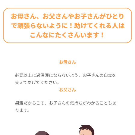
就職するとき心配なことは？
病気や治療に関する情報は、どう収集している？
中高年期 血友病とエイジング
定期補充療法について
成長や生活に合わせた治療法の見直し
定期補充療法の復習
定期補充療法を見直そう
妊娠・出産時のリスクと備え
すぐに役立つ！シェアード・ディシジョン・メイキング
病気のことで、親子で喧嘩になったことはありますか？
（保因者として）子どもを産むとき、どうだった？
ステージ3-1 病気のコントロールと達成感 マイナス思考か
Q.どのような出血が起こりやすいですか？
腕の曲げ伸ばし運動
大学にはどう伝えた？
Tips
血友病ライフのQ&A
ら抜け出すためのテクニック
暮らしのヒント（成長に合わせた工夫）
かかりつけ歯科医をつくろう
関節評価とリハビリテーション
整形外科とリハビリテーション
血友病とエイジングケア
現在の血友病治療環境を知ろう
お母さん、お父さんやお子さんがひとり
病気のことで落ち込んだ時はある？それを、どう乗り越え
将来について、心配に思うことは？（お子さんの成長や、
Q.血友病性関節症を予防するためには？
足を踏み出す運動
あなたは独りではありません。多くの人が
てきた？
自身の進路など）
ステージ3-2 病気のコントロールと達成感 小さな成功を積
暮らしのヒント（医療費助成制度）
家庭療法を始めよう
生活の振り返り
かかりつけ医（ホームドクター）をつくろう
関節の評価と身体の動かし方
「保因者健診」に行こう
で頑張らないように！助けてくれる人は
Q.日常生活で気をつけることは？
膝のばし足あげ運動
あなたの周りにいて、つながり、支えてくれます
み重ねて新しい行動を身に付ける方法
血友病Bならではの困りごとは？
血友病サポートチーム
自己注射を始めよう
血友病サポートチーム
暮らしのヒント（仕事・結婚）
今から始める定期補充療法
保因者健診を受けるためには
こんなにたくさんいます！
血友病サポートチーム
ステージ4-1 社会への適応 日々のストレスに対処する方法
治療の進歩で、患者さんも長く生きられるようになっていま
スポーツを始めよう
暮らしのヒント（医療費助成制度）
暮らしのヒント（訪問看護）
保因者かどうかを調べるには
すが、そのことによる心配ごとはありますか？
ステージ4-2 社会への適応 成長に向けてチャレンジするコ
整形外科とリハビリテーション
血友病サポートチーム
暮らしのヒント（チーム医療）
こんなときどうする？
ツについて
留学してみてどうだった？
血友病サポートチーム
暮らしのヒント（歯の健康）
お母さん
ステージ4-3 社会への適応 人とのつながりを大切にするこ
働く上で、大変に思っていることは？
血友病サポートチーム
との意味
必要以上に過保護にならないよう、お子さんの自立を
ステージ5-1 病気との共生と自己実現 人を育てたり誰かの
支えてあげてください。
役に立てたりすること
お父さん
ステージ5-2 病気との共生と自己実現 自分らしく生きるに
は
男親だからこそ、お子さんの気持ちがわかることもあ
ります。