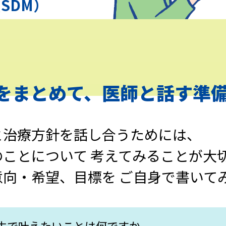
SDM）
を
まとめて、医師と話す準
と治療方針を
話し合うためには、
のことについて
考えてみることが大
意向・希望、目標を
ご自身で書いて
生で
叶えたいことは何ですか。