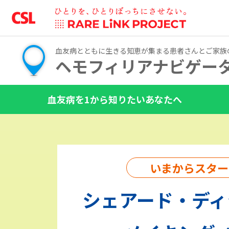
血友病とともに生きる知恵が集まる
患者さんとご家族
ヘモフィリアナビゲー
血友病を1から知りたいあなたへ
こんなときどうしてる？どうだった
患者さんのココロが
前向きになる心理学
いまからスター
なんでこんな気持ちになるの？
シェアード・ディ
笑顔の未来を共に描こう
Draw Your Voice.
ライフステージに応じた
血友病のつきあい方