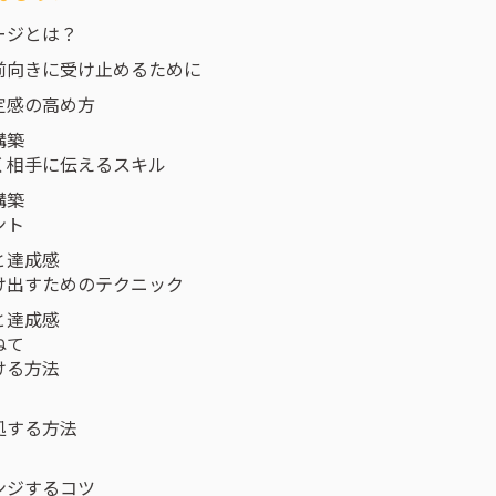
ージとは？
前向きに受け止めるために
定感の高め方
構築
く相手に伝えるスキル
構築
ント
と達成感
け出すためのテクニック
と達成感
ねて
ける方法
処する方法
ンジするコツ