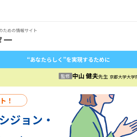
のための情報サイト
ター
“あなたらしく”を実現するために
中山 健夫
監修
先生
京都大学大学
ト！
シジョン・