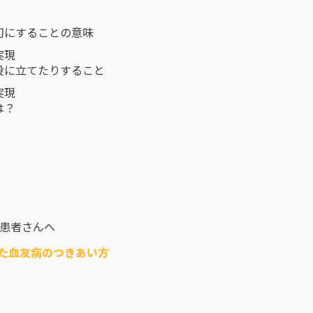
切にすることの意味
実現
役に立てたりすること
実現
は？
病患者さんへ
た⾎友病のつきあい⽅