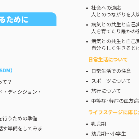
社会への適応
人とのつながりを大
するために
病気との共生と自己
人を育てたり誰かの
病気との共生と自己
自分らしく生きると
日常生活について
SDM）
日常生活での注意
スポーツについて
って？
旅行について
ド・ディシジョン・
中等症·軽症の血友
ライフステージに応じ
を行うための準備
乳児期
話す準備をしてみま
幼児期～小学生