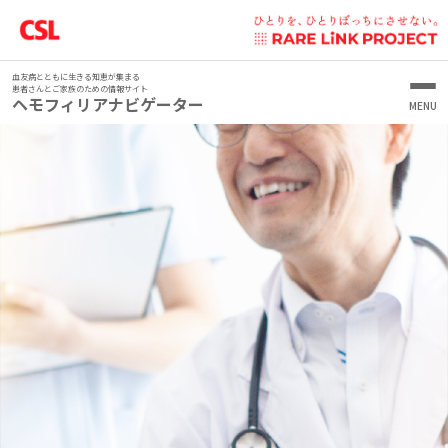
血友病とともに生きる知恵が集まる
患者さんとご家族のための情報サイト
ヘモフィリアナビゲーター
血友病を1から知りたいあなたへ
血友病を知ろう
“あなたらしく”を実現するために
ヘモフィリアランナーズ
血友病を生きるあなたとともに
血友病の治療について
血友病とは
いまからスタート！
第1回 宮崎 開久さん
こんなときどうしてる？どうだった
血友病患者さんの特徴
出血時の対処
CSLベーリングの医薬品をお使いの患者さんへ
シェアード・ディシジョン・メイキング
患者さんのココロが前向きになる心理学
学校生活
血友病の症状
血友病の治療（補充療法）
（SDM）
なんでこんな気持ちになるの？
家族・人間関係
保育園／幼稚園にはどう伝えた？
笑顔の未来を共に描こう Draw Your Voice.
症状が慢性化したら
家庭で行う補充療法
シェアード・ディシジョン・メイキングって？
日常生活について
患者さんの心のステージとは？
治療について
小学校にはどう伝えた？
子ども／自分が病気とわかったとき、どう思った？
ライフステージに応じた
日常生活での注意
検査と診断
インヒビター
医療者が主導する治療決定からシェアード・ディシジョ
ステージ1-1 病気の理解 病気を前向きに受け止めるために
日常生活・その他
中学校にはどう伝えた？
子どもが病気とわかったとき、配偶者の反応やサポート
病気や治療のことで疑問／不安があったときどうしてる？
血友病のつきあい方
ン・メイキングへ
スポーツについて
中等症・軽症の患者さんへ
血友病患者さんの医療費助成制度について
ステージ1-2 病気の理解 自己肯定感の高め方
は？
動画で見る
乳児期 血友病について
体育の授業・運動会はどうしてる？
実際に家庭で輸注してみて、どうだった？
やりたいスポーツはできている？そのために注意してるこ
どんなプロセスで進むの？
旅行について
血友病保因者さんとそのご家族の方へ
血友病患者さんのための輸注アプリ
ステージ2-1 サポーターとの関係構築 自分の気持ちをうま
家庭でできるエクササイズ
子ども（男の子）に病気のことをどう伝えた？
とは？
幼児期～小学生 血友病治療で目指す未来
血友病の出血部位
学校生活で困ったことはある？
自己輸注を始めたときは、どうだった？
保因者について知ろう
“ユチュウ部マネージャー”
シェアード・ディシジョン・メイキングを行うための準備
く相手に伝えるスキル
中等症・軽症の患者さんへ 今、
Myパートナーのご紹介
スクワット
周囲に病気のことを話している？
旅行はどうしてる？そのために注意していることは？
思春期 血友病と共に描く未来
出血時の対処
血友病治療のゴール
中等症・軽症の患者さんが危ない
高校にはどう伝えた？
輸注において、配偶者のサポートは得られている？
凝固因子活性値を知っておこう
いまのあなたの状況をまとめて、医師と話す準備をしてみ
保因者と出血
よくある質問
ステージ2-2 サポーターとの関係構築 生活習慣のマネジメ
ブリッジ