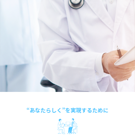
交際相手に病気のことをどう伝えた？
生活するうえで疑問／不安があったときどうしてる？
ましょう
青年期 血友病治療について再確認
血液凝固因子について
年齢や生活に合わせた定期補充療法
血友病治療の復習
ント
就職するとき心配なことは？
病気や治療に関する情報は、どう収集している？
Q.中等症・軽症での出血リスクは？
妊娠・出産時のリスクと備え
膝のマッスルセッティング
病気のことで、親子で喧嘩になったことはありますか？
（保因者として）子どもを産むとき、どうだった？
すぐに役立つ！シェアード・ディシジョン・メイキング
中高年期 血友病とエイジング
定期補充療法について
成長や生活に合わせた治療法の見直し
定期補充療法の復習
定期補充療法を見直そう
ステージ3-1 病気のコントロールと達成感 マイナス思考か
大学にはどう伝えた？
Q.どのような出血が起こりやすいですか？
現在の血友病治療環境を知ろう
腕の曲げ伸ばし運動
Tips
ら抜け出すためのテクニック
病気のことで落ち込んだ時はある？それを、どう乗り越え
将来について、心配に思うことは？（お子さんの成長や、
血友病ライフのQ&A
暮らしのヒント（成長に合わせた工夫）
かかりつけ歯科医をつくろう
関節評価とリハビリテーション
整形外科とリハビリテーション
血友病とエイジングケア
Q.血友病性関節症を予防するためには？
「保因者健診」に行こう
てきた？
自身の進路など）
足を踏み出す運動
あなたは独りではありません。多くの人が
ステージ3-2 病気のコントロールと達成感 小さな成功を積
暮らしのヒント（医療費助成制度）
家庭療法を始めよう
生活の振り返り
かかりつけ医（ホームドクター）をつくろう
関節の評価と身体の動かし方
Q.日常生活で気をつけることは？
保因者健診を受けるためには
あなたの周りにいて、つながり、支えてくれます
み重ねて新しい行動を身に付ける方法
血友病Bならではの困りごとは？
膝のばし足あげ運動
血友病サポートチーム
自己注射を始めよう
血友病サポートチーム
暮らしのヒント（仕事・結婚）
今から始める定期補充療法
血友病サポートチーム
保因者かどうかを調べるには
ステージ4-1 社会への適応 日々のストレスに対処する方法
治療の進歩で、患者さんも長く生きられるようになっていま
スポーツを始めよう
暮らしのヒント（医療費助成制度）
暮らしのヒント（訪問看護）
すが、そのことによる心配ごとはありますか？
こんなときどうする？
ステージ4-2 社会への適応 成長に向けてチャレンジするコ
整形外科とリハビリテーション
血友病サポートチーム
暮らしのヒント（チーム医療）
ツについて
留学してみてどうだった？
血友病サポートチーム
暮らしのヒント（歯の健康）
ステージ4-3 社会への適応 人とのつながりを大切にするこ
働く上で、大変に思っていることは？
との意味
血友病サポートチーム
ステージ5-1 病気との共生と自己実現 人を育てたり誰かの
役に立てたりすること
ステージ5-2 病気との共生と自己実現 自分らしく生きるに
は
“あなたらしく”を実現するために