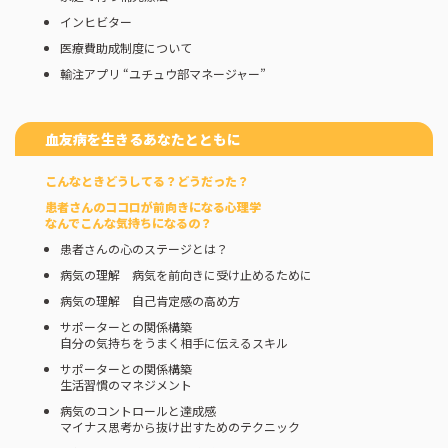
インヒビター
医療費助成制度について
輸注アプリ “ユチュウ部マネージャー”
血友病を生きるあなたとともに
こんなときどうしてる？どうだった？
患者さんのココロが前向きになる心理学
なんでこんな気持ちになるの？
患者さんの心のステージとは？
病気の理解 病気を前向きに受け止めるために
病気の理解 自己肯定感の高め方
サポーターとの関係構築
自分の気持ちをうまく相手に伝えるスキル
サポーターとの関係構築
生活習慣のマネジメント
病気のコントロールと達成感
マイナス思考から抜け出すためのテクニック