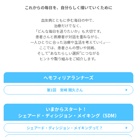
これからの毎日を、自分らしく描いていくために
血友病とともに歩む毎日の中で、
治療だけでなく、
「どんな毎日を送りたいか」も大切です。
患者さんと医療者が対話を重ねながら、
一人ひとりに合った治療や生活を考えていく――。
ここでは、患者さんの想いや挑戦、
そして“あなたらしい選択”につながる
ヒントや取り組みをご紹介します。
ヘモフィリアランナーズ
第1回 宮崎 開久さん
いまからスタート！
シェアード・ディシジョン・メイキング（SDM）
シェアード・ディシジョン・メイキングって？